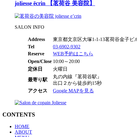
joliesse ēcrin 【茗荷谷 美容院】
SALON INFO
Address
東京都文京区大塚1-1-13茗荷谷金子ビル
Tel
03-6902-9302
Reserve
WEB予約はこちら
Open/Close
10:00～20:00
定休日
火曜日
丸の内線『茗荷谷駅』
最寄り駅
出口２から徒歩約15秒
アクセス
Google MAPを見る
CONTENTS
HOME
ABOUT