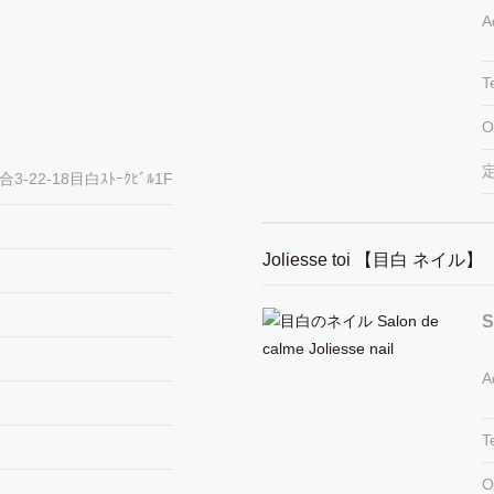
A
T
O
-22-18目白ｽﾄｰｸﾋﾞﾙ1F
Joliesse toi 【目白 ネイル】
S
A
T
O