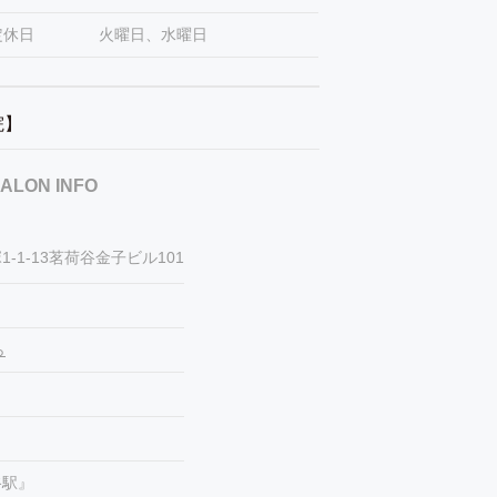
定休日
火曜日、水曜日
容院】
ALON INFO
-1-13茗荷谷金子ビル101
ら
谷駅』