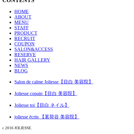
CONTENTS
HOME
ABOUT
MENU
STAFF
PRODUCT
RECRUIT
COUPON
SALON&ACCESS
RESERVE
HAIR GALLERY
NEWS
BLOG
Salon de calme Joliesse【目白 美容院】
Joliesse copain【目白 美容院】
Joliesse toi【目白 ネイル】
joliesse ēcrin 【茗荷谷 美容院】
c 2016 JOLIESSE.