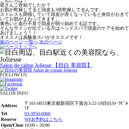
こんにちは！
皆さんご存知でしたか？
お肌が乾燥してると頭皮も3倍乾燥してるんです。
ストレスも関係していて頭皮が赤くなっていると炎症がおきて
いてお肌がよわってきます。
黄色いと血行不良で頭皮が弱り始めてる証です。
そんなサインが出ている方はヘッドスパで頭皮のケアを始めて
あげましょう！！
オススメは炭酸泉スパがオススメです！
前のページ
一覧へ
次のページ
Salon de calme Joliesse 【目白 美容院】
FOLLOW US
SALON INFO
〒161-0033東京都新宿区下落合3-22-18目白ｽﾄｰｸﾋﾞﾙ
Address
1F
Tel
03-3950-6066
Reserve
WEB予約はこちら
Open/Close
10:00～20:00