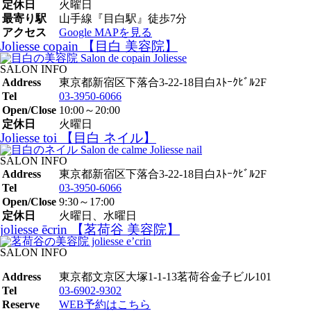
定休日
火曜日
最寄り駅
山手線『目白駅』徒歩7分
アクセス
Google MAPを見る
Joliesse copain 【目白 美容院】
SALON INFO
Address
東京都新宿区下落合3-22-18目白ｽﾄｰｸﾋﾞﾙ2F
Tel
03-3950-6066
Open/Close
10:00～20:00
定休日
火曜日
Joliesse toi 【目白 ネイル】
SALON INFO
Address
東京都新宿区下落合3-22-18目白ｽﾄｰｸﾋﾞﾙ2F
Tel
03-3950-6066
Open/Close
9:30～17:00
定休日
火曜日、水曜日
joliesse ēcrin 【茗荷谷 美容院】
SALON INFO
Address
東京都文京区大塚1-1-13茗荷谷金子ビル101
Tel
03-6902-9302
Reserve
WEB予約はこちら