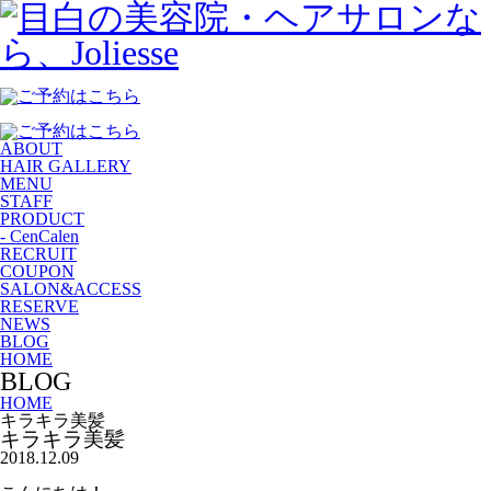
ABOUT
HAIR GALLERY
MENU
STAFF
PRODUCT
- CenCalen
RECRUIT
COUPON
SALON&ACCESS
RESERVE
NEWS
BLOG
HOME
BLOG
HOME
キラキラ美髪
キラキラ美髪
2018.12.09