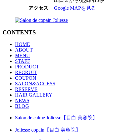
出口２から徒歩約15秒
アクセス
Google MAPを見る
CONTENTS
HOME
ABOUT
MENU
STAFF
PRODUCT
RECRUIT
COUPON
SALON&ACCESS
RESERVE
HAIR GALLERY
NEWS
BLOG
Salon de calme Joliesse【目白 美容院】
Joliesse copain【目白 美容院】