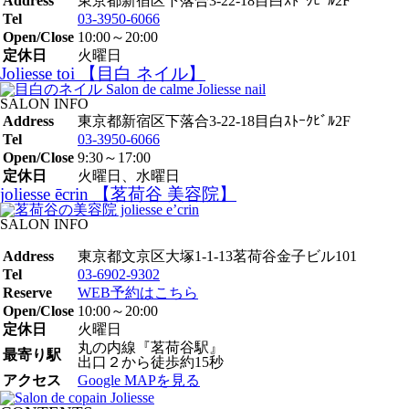
Address
東京都新宿区下落合3-22-18目白ｽﾄｰｸﾋﾞﾙ2F
Tel
03-3950-6066
Open/Close
10:00～20:00
定休日
火曜日
Joliesse toi 【目白 ネイル】
SALON INFO
Address
東京都新宿区下落合3-22-18目白ｽﾄｰｸﾋﾞﾙ2F
Tel
03-3950-6066
Open/Close
9:30～17:00
定休日
火曜日、水曜日
joliesse ēcrin 【茗荷谷 美容院】
SALON INFO
Address
東京都文京区大塚1-1-13茗荷谷金子ビル101
Tel
03-6902-9302
Reserve
WEB予約はこちら
Open/Close
10:00～20:00
定休日
火曜日
丸の内線『茗荷谷駅』
最寄り駅
出口２から徒歩約15秒
アクセス
Google MAPを見る