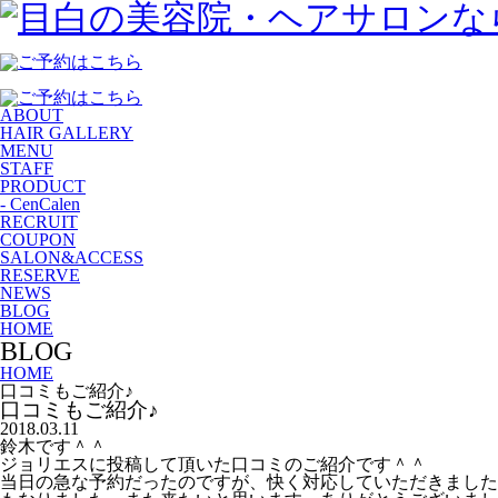
ABOUT
HAIR GALLERY
MENU
STAFF
PRODUCT
- CenCalen
RECRUIT
COUPON
SALON&ACCESS
RESERVE
NEWS
BLOG
HOME
B
L
O
G
HOME
口コミもご紹介♪
口コミもご紹介♪
2018.03.11
鈴木です＾＾
ジョリエスに投稿して頂いた口コミのご紹介です＾＾
当日の急な予約だったのですが、快く対応していただきました