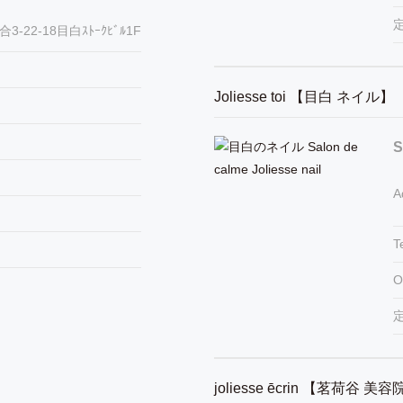
-22-18目白ｽﾄｰｸﾋﾞﾙ1F
Joliesse toi 【目白 ネイル】
S
A
T
O
joliesse ēcrin 【茗荷谷 美