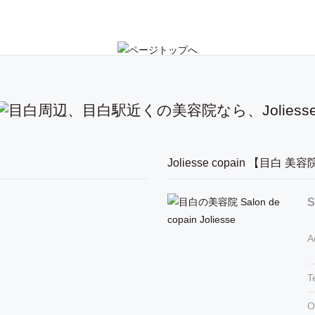
】
Joliesse copain 【目白 美
S
A
T
O