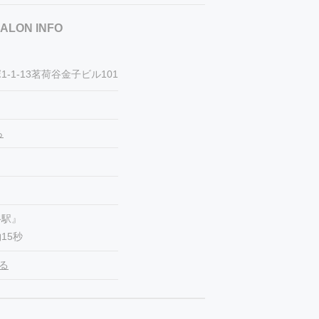
ALON INFO
-1-13茗荷谷金子ビル101
ら
谷駅』
15秒
見る