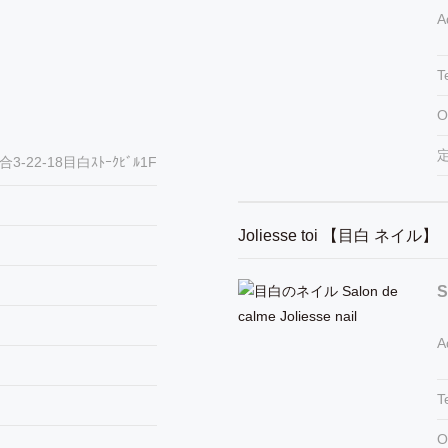
A
T
O
-22-18目白ｽﾄｰｸﾋﾞﾙ1F
Joliesse toi 【目白 ネイル】
S
A
T
O