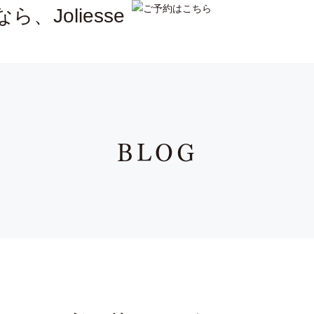
B
L
O
G