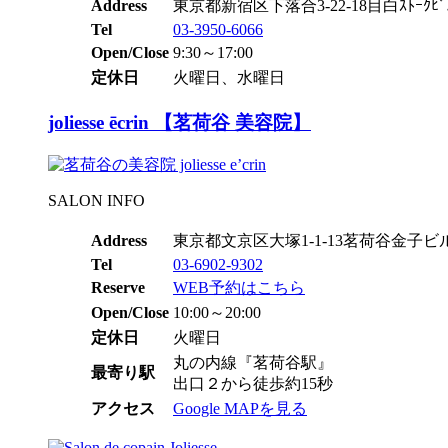
Address
東京都新宿区下落合3-22-18目白ｽﾄｰｸﾋﾞ
Tel
03-3950-6066
Open/Close
9:30～17:00
定休日
火曜日、水曜日
joliesse ēcrin 【茗荷谷 美容院】
SALON INFO
Address
東京都文京区大塚1-1-13茗荷谷金子ビル
Tel
03-6902-9302
Reserve
WEB予約はこちら
Open/Close
10:00～20:00
定休日
火曜日
丸の内線『茗荷谷駅』
最寄り駅
出口２から徒歩約15秒
アクセス
Google MAPを見る