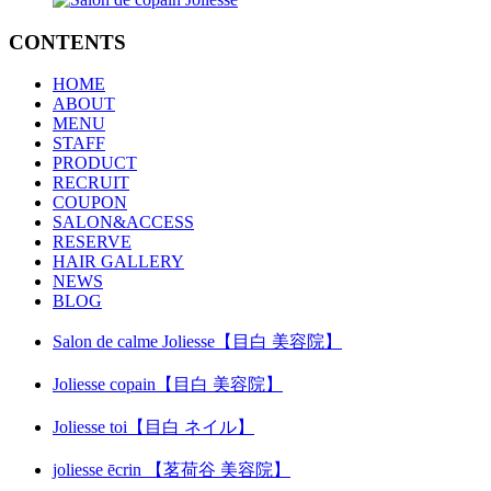
CONTENTS
HOME
ABOUT
MENU
STAFF
PRODUCT
RECRUIT
COUPON
SALON&ACCESS
RESERVE
HAIR GALLERY
NEWS
BLOG
Salon de calme Joliesse【目白 美容院】
Joliesse copain【目白 美容院】
Joliesse toi【目白 ネイル】
joliesse ēcrin 【茗荷谷 美容院】