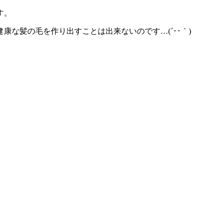
す。
な髪の毛を作り出すことは出来ないのです…(´･･｀)