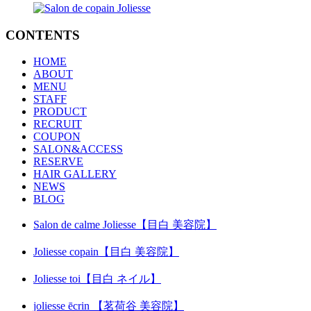
CONTENTS
HOME
ABOUT
MENU
STAFF
PRODUCT
RECRUIT
COUPON
SALON&ACCESS
RESERVE
HAIR GALLERY
NEWS
BLOG
Salon de calme Joliesse【目白 美容院】
Joliesse copain【目白 美容院】
Joliesse toi【目白 ネイル】
joliesse ēcrin 【茗荷谷 美容院】