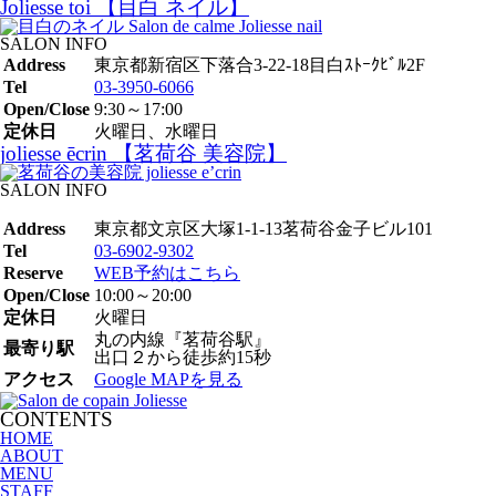
Joliesse toi 【目白 ネイル】
SALON INFO
Address
東京都新宿区下落合3-22-18目白ｽﾄｰｸﾋﾞﾙ2F
Tel
03-3950-6066
Open/Close
9:30～17:00
定休日
火曜日、水曜日
joliesse ēcrin 【茗荷谷 美容院】
SALON INFO
Address
東京都文京区大塚1-1-13茗荷谷金子ビル101
Tel
03-6902-9302
Reserve
WEB予約はこちら
Open/Close
10:00～20:00
定休日
火曜日
丸の内線『茗荷谷駅』
最寄り駅
出口２から徒歩約15秒
アクセス
Google MAPを見る
CONTENTS
HOME
ABOUT
MENU
STAFF