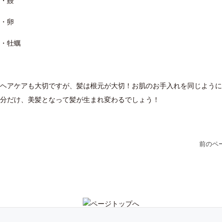
・鰻
・卵
・牡蠣
ヘアケアも大切ですが、髪は根元が大切！お肌のお手入れを同じように
分だけ、美髪となって髪が生まれ変わるでしょう！
前のペ