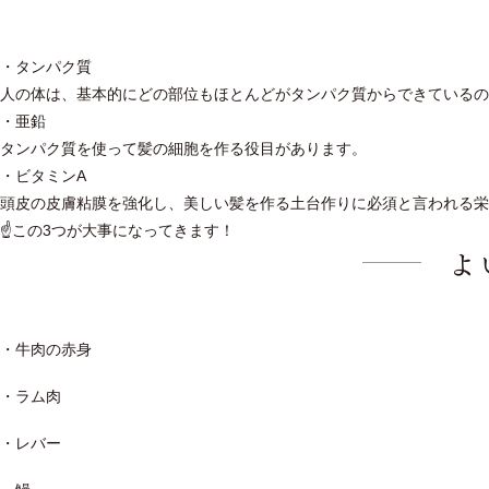
・タンパク質
人の体は、基本的にどの部位もほとんどがタンパク質からできているの
・亜鉛
タンパク質を使って髪の細胞を作る役目があります。
・ビタミンA
頭皮の皮膚粘膜を強化し、美しい髪を作る土台作りに必須と言われる栄
☝この3つが大事になってきます！
よ
・牛肉の赤身
・ラム肉
・レバー