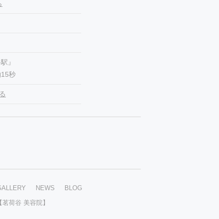
ら
谷駅』
15秒
見る
GALLERY
NEWS
BLOG
rin 【茗荷谷 美容院】