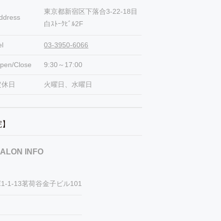
東京都新宿区下落合3-22-18目
ddress
白ｽﾄｰｸﾋﾞﾙ2F
el
03-3950-6066
pen/Close
9:30～17:00
定休日
火曜日、水曜日
容院】
ALON INFO
-1-13茗荷谷金子ビル101