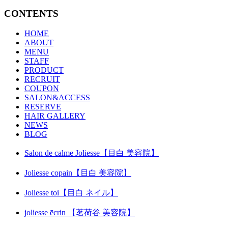
CONTENTS
HOME
ABOUT
MENU
STAFF
PRODUCT
RECRUIT
COUPON
SALON&ACCESS
RESERVE
HAIR GALLERY
NEWS
BLOG
Salon de calme Joliesse【目白 美容院】
Joliesse copain【目白 美容院】
Joliesse toi【目白 ネイル】
joliesse ēcrin 【茗荷谷 美容院】