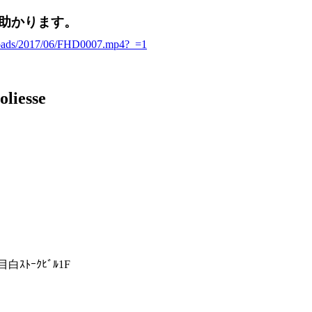
助かります。
ds/2017/06/FHD0007.mp4?_=1
白ｽﾄｰｸﾋﾞﾙ1F