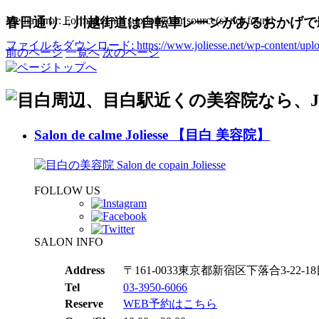
Media error: Format(s) not supported or source(s) not found
春日通り→川越街道は自転車レーンがあるおかげで
ファイルをダウンロード: https://www.joliesse.net/wp-content/uploa
前のページ
一覧へ
次のページ
00:00
ボリューム調節には上下矢印キーを使ってください。
Salon de calme Joliesse 【目白 美容院】
FOLLOW US
SALON INFO
Address
〒161-0033東京都新宿区下落合3-22-18目
Tel
03-3950-6066
Reserve
WEB予約はこちら